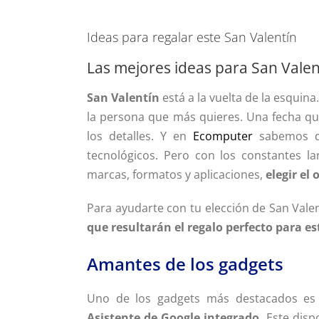
Ver
imagen
Ideas para regalar este San Valentín
más
Las mejores ideas para San Vale
grande
San Valentín
está a la vuelta de la esquina
la persona que más quieres. Una fecha qu
los detalles. Y en
Ecomputer
sabemos qu
tecnológicos. Pero con los constantes l
marcas, formatos y aplicaciones,
elegir el
Para ayudarte con tu elección de San Vale
que resultarán el regalo perfecto para e
Amantes de los gadgets
Uno de los gadgets más destacados es
Asistente de Google integrado
. Este dis