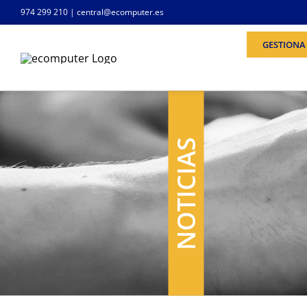
Saltar
974 299 210
|
central@ecomputer.es
al
contenido
GESTIONA 
NOTICIAS