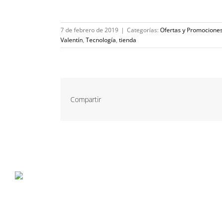
7 de febrero de 2019
|
Categorías:
Ofertas y Promocione
Valentín
,
Tecnología
,
tienda
Compartir
P. Tec. Walqa, Huesca
974 299 210