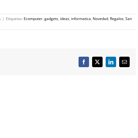
s
|
Etiquetas:
Ecomputer
,
gadgets
,
ideas
,
informatica
,
Novedad
,
Regalos
,
San
Facebook
X
LinkedIn
Correo
electró
SOLUCIONES
INTERNET
Redes Informáticas
Web Corporativa
Dominios y Alojamientos
Tienda Online