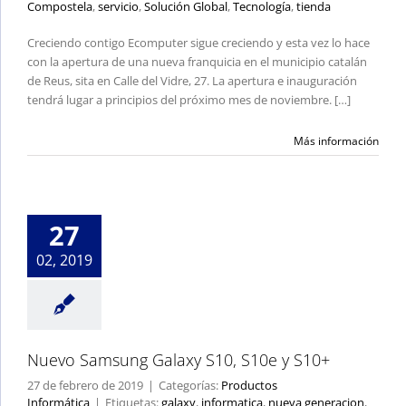
Compostela
,
servicio
,
Solución Global
,
Tecnología
,
tienda
Creciendo contigo Ecomputer sigue creciendo y esta vez lo hace
con la apertura de una nueva franquicia en el municipio catalán
de Reus, sita en Calle del Vidre, 27. La apertura e inauguración
tendrá lugar a principios del próximo mes de noviembre. […]
Más información
Nuevo Samsung
Galaxy S10, S10e y
S10+
27
Productos Informática
02, 2019
Nuevo Samsung Galaxy S10, S10e y S10+
27 de febrero de 2019
|
Categorías:
Productos
Informática
|
Etiquetas:
galaxy
,
informatica
,
nueva generacion
,