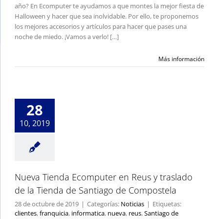
año? En Ecomputer te ayudamos a que montes la mejor fiesta de
Halloween y hacer que sea inolvidable. Por ello, te proponemos
los mejores accesorios y artículos para hacer que pases una
noche de miedo. ¡Vamos a verlo! […]
Más información
Nueva Tienda
Ecomputer en Reus
y traslado de la
Tienda de Santiago
de Compostela
28
Noticias
10, 2019
Nueva Tienda Ecomputer en Reus y traslado
de la Tienda de Santiago de Compostela
28 de octubre de 2019
|
Categorías:
Noticias
|
Etiquetas:
clientes
,
franquicia
,
informatica
,
nueva
,
reus
,
Santiago de