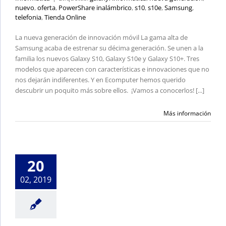
nuevo
,
oferta
,
PowerShare inalámbrico
,
s10
,
s10e
,
Samsung
,
telefonia
,
Tienda Online
La nueva generación de innovación móvil La gama alta de
Samsung acaba de estrenar su décima generación. Se unen a la
familia los nuevos Galaxy S10, Galaxy S10e y Galaxy S10+. Tres
modelos que aparecen con características e innovaciones que no
nos dejarán indiferentes. Y en Ecomputer hemos querido
descubrir un poquito más sobre ellos. ¡Vamos a conocerlos! [...]
Más información
Pásate al iPhone XR
Productos Informática
20
02, 2019