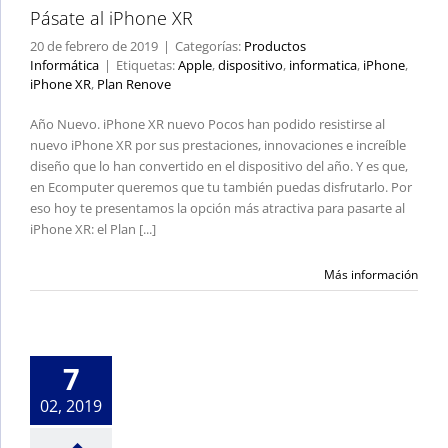
Pásate al iPhone XR
20 de febrero de 2019
|
Categorías:
Productos
Informática
|
Etiquetas:
Apple
,
dispositivo
,
informatica
,
iPhone
,
iPhone XR
,
Plan Renove
Año Nuevo. iPhone XR nuevo Pocos han podido resistirse al
nuevo iPhone XR por sus prestaciones, innovaciones e increíble
diseño que lo han convertido en el dispositivo del año. Y es que,
en Ecomputer queremos que tu también puedas disfrutarlo. Por
eso hoy te presentamos la opción más atractiva para pasarte al
iPhone XR: el Plan [...]
Más información
Ideas para regalar
este San Valentín
Ofertas y Promociones
7
02, 2019