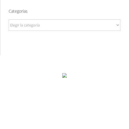
Categorías
Categorías
P. Tec. Walqa, Huesca
974 299 210
central@ecomputer.es