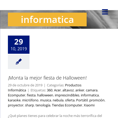
Saltar
al
informatica
contenido
¡Monta la mejor
fiesta de Halloween!
Productos Informática
29
10, 2019
¡Monta la mejor fiesta de Halloween!
29 de octubre de 2019
|
Categorías:
Productos
Informática
|
Etiquetas:
360
,
Acer
,
altavoz
,
anker
,
camara
,
Ecomputer
,
fiesta
,
halloween
,
imprescindibles
,
informatica
,
karaoke
,
micrófono
,
musica
,
nebula
,
oferta
,
Portátil
,
promción
,
proyector
,
sharp
,
tenología
,
Tiendas Ecomputer
,
Xiaomi
¿Qué planes tienes para celebrar la noche más terrorífica del