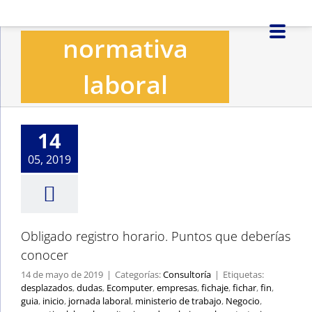
Saltar
al
normativa
contenido
laboral
Obligado registro
horario. Puntos que
deberías conocer
14
Consultoría
05, 2019
Obligado registro horario. Puntos que deberías
conocer
14 de mayo de 2019
|
Categorías:
Consultoría
|
Etiquetas:
desplazados
,
dudas
,
Ecomputer
,
empresas
,
fichaje
,
fichar
,
fin
,
guia
,
inicio
,
jornada laboral
,
ministerio de trabajo
,
Negocio
,