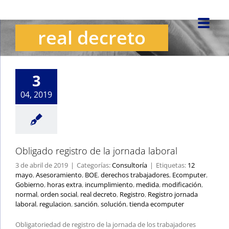
Saltar
al
real decreto
contenido
Obligado registro de
la jornada laboral
Consultoría
3
04, 2019
Obligado registro de la jornada laboral
3 de abril de 2019
|
Categorías:
Consultoría
|
Etiquetas:
12
mayo
,
Asesoramiento
,
BOE
,
derechos trabajadores
,
Ecomputer
,
Gobierno
,
horas extra
,
incumplimiento
,
medida
,
modificación
,
normal
,
orden social
,
real decreto
,
Registro
,
Registro jornada
laboral
,
regulacion
,
sanción
,
solución
,
tienda ecomputer
Obligatoriedad de registro de la jornada de los trabajadores